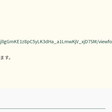
3FOjllgGmKE1z8pC5yLK3dHa_a1LmwKjV_xjD7SM/viewfo
ます。