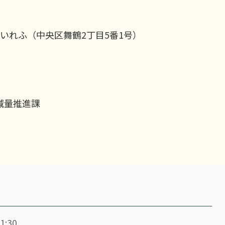
いれふ（中央区舞鶴2丁目5番1号）
減量推進課
1:30