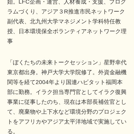
始。LFC企画・運営、人材養成・支援、プログ
ラムづくり、アジア３R推進市民ネットワーク
副代表、北九州大学マネジメント学科特任教
授、日本環境保全ボランティアネットワーク理
事
「ぼくたちの未来トークセッション」星野幸代
東京都出身。神戸大学大学院修了。外資金融機
関等を経て2004年より国連ハビタット福岡本
部に勤務。イラク担当専門官としてイラク復興
事業に従事したのち、現在は本部長補佐官とし
て、廃棄物や上下水など環境分野のプロジェク
トをアフリカやアジア太平洋地域で実施してい
る。