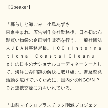
【Speaker】
「暮らしと海ごみ」小島あずさ
東京生まれ。広告制作会社勤務後、日本初の布
製買い物袋の企画制作販売を行う。一般社団法
人ＪＥＡＮ事務局長。ＩＣＣ（Ｉｎｔｅｒｎａ
ｔｉｏｎａｌ Ｃｏａｓｔａｌ Ｃｌｅａｎｕ
ｐ）の日本のナショナルコーディネーターとし
て、海洋ごみ問題の解決に取り組む。普及啓発
活動を広げていくために、国内外のNGO/ＮＰ
Ｏと連携交流に力をいれている。
「山梨マイクロプラスチック削減プロジェク