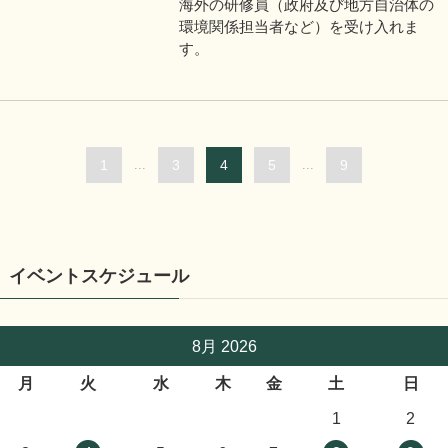
海外の研修員（政府及び地方自治体の
環境関係担当者など）を受け入れま
す。
1
...
3
4
5
...
9
イベントスケジュール
8月 2026
月
火
水
木
金
土
日
1
2