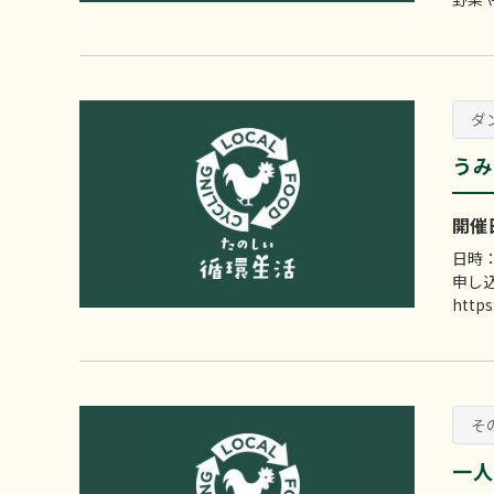
ダ
うみ
開催日：
日時：
申し
https:
そ
一人